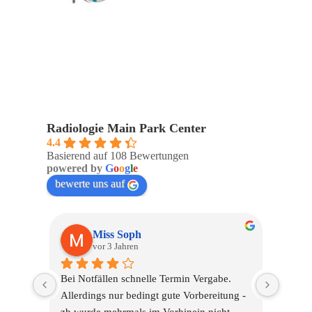
Radiologie Main Park Center
4.4
Basierend auf 108 Bewertungen
powered by
G
o
o
g
l
e
bewerte uns auf
Miss Soph
Sigrun Brand
vor 3 Jahren
vor 3 Jahren
i Notfällen schnelle Termin Vergabe. 
Ich hatte ein Problem 
lerdings nur bedingt gute Vorbereitung - 
Patientenportal und kon
 wurde mehrmals im Vorhinein nicht 
mein Laptop nicht mehr