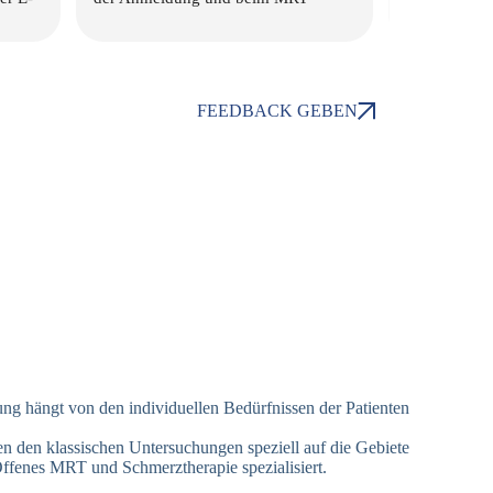
26.09.22 kurz nach 14 Uhr im MRT2 
die Angst vor der "Röhre" 
nahm.Nochmal DANKE! Solch ein 
Umgang mit Patienten ist nicht 
FEEDBACK GEBEN
selbstverständlich und ich weiß es 
sehr zu schätzen!In dieser Praxis 
fühle ich mich gut aufgehoben und 
schon die Bilder im Wartebereich 
lassen mich schmunzeln ♡Bitte bitte 
weiter so! ♡
rung hängt von den individuellen Bedürfnissen der Patienten
n den klassischen Untersuchungen speziell auf die Gebiete
Offenes
MRT
und Schmerztherapie spezialisiert.