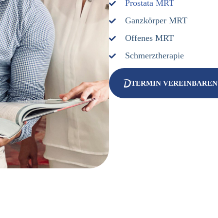
Prostata MRT
Ganzkörper
MRT
Offenes
MRT
Schmerztherapie
TERMIN VEREINBAREN