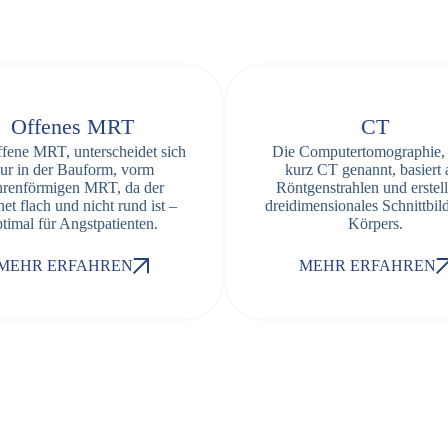
Offenes MRT
CT
ffene
MRT
, unterscheidet sich
Die Computertomographie,
ur in der Bauform, vorm
kurz
CT
genannt, basiert 
hrenförmigen
MRT
, da der
Röntgenstrahlen und erstell
t flach und nicht rund ist –
dreidimensionales Schnittbild
timal für Angstpatienten.
Körpers.
MEHR ERFAHREN
MEHR ERFAHREN