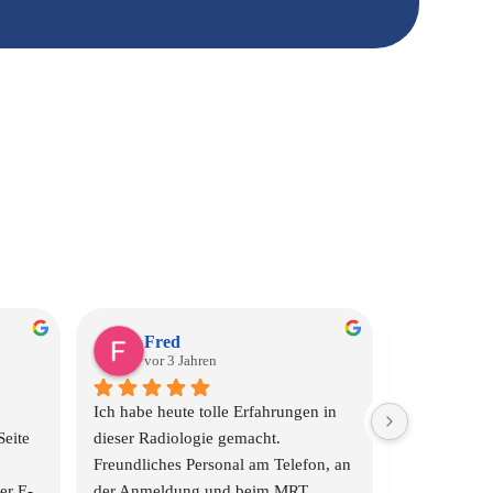
thold
Claudia S.
vor 4 Jahren
Personal
VIELEN LIEBEN DANK an die 
junge Dame, die mir - ohne das sie es 
von mir wusste - durch ihre sehr nette 
und humorvolle Art am Montag, 