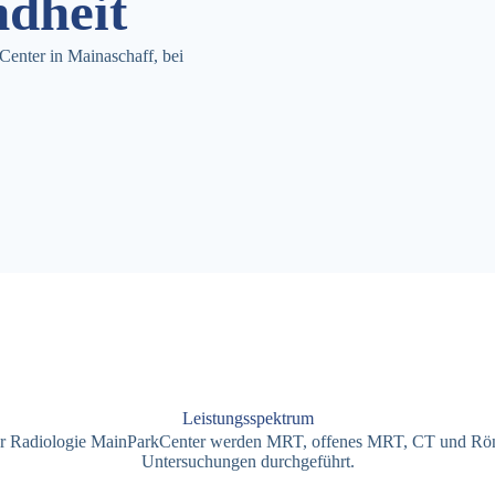
ndheit
Center in Mainaschaff, bei
Leistungsspektrum
er Radiologie MainParkCenter werden
MRT
, offenes
MRT
,
CT
und Rö
Untersuchungen durchgeführt.