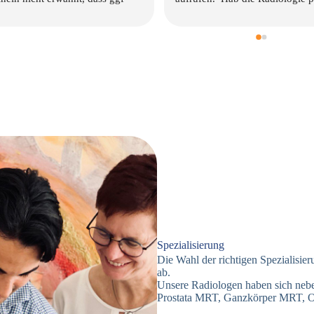
selbst. Top! Wartezeiten vor Ort 
waren sehr kurz. Wartezeit bis zum 
Termin war für mich sehr kurz, da 
kurz vorher Jemand abgesagt hatte. 
Top, dass man mir diesen freien Spot 
direkt angeboten hat.Dankeschön für 
die tolle Unterstützung!
Spezialisierung
Die Wahl der richtigen Spezialisie
ab.
Unsere Radiologen haben sich nebe
Prostata
MRT
, Ganzkörper
MRT
, 