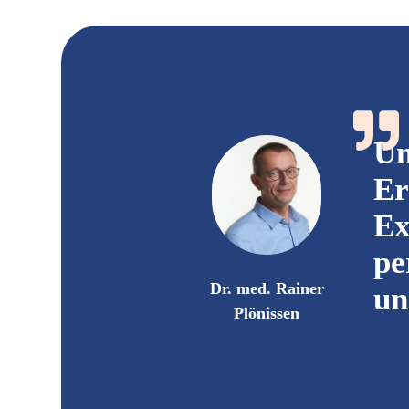
Un
Er
Ex
pe
Dr. med. Rainer
un
Plönissen