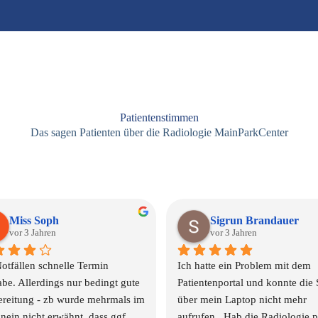
Patientenstimmen
Das sagen Patienten über die Radiologie MainParkCenter
Fred
Monika Ber
vor 3 Jahren
vor 3 Jahren
Ich habe heute tolle Erfahrungen in 
Tolle Praxis nettes 
dieser Radiologie gemacht. 
Freundliches Personal am Telefon, an 
der Anmeldung und beim MRT 